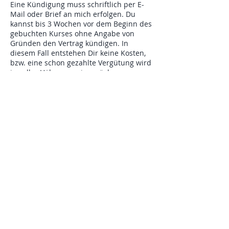
Eine Kündigung muss schriftlich per E-
Mail oder Brief an mich erfolgen. Du
kannst bis 3 Wochen vor dem Beginn des
gebuchten Kurses ohne Angabe von
Gründen den Vertrag kündigen. In
diesem Fall entstehen Dir keine Kosten,
bzw. eine schon gezahlte Vergütung wird
in voller Höhe von mir zurück
überwiesen.
Kündigst Du kurzfristiger als 3 Wochen
vor Kursbeginn, musst Du 100% der
Kursgebühren als Stornierungsgebühren
bezahlen.
Im Falle einer Kündigung werde ich die
Zahlung wie o.a. zurück überweisen. Du
verpflichtest Dich, keine Stornierung der
Bank-Lastschrift vorzunehmen. Falls Du
dies dennoch machst, sind die
Stornierungsgebühren der Bank von Dir
zu übernehmen.