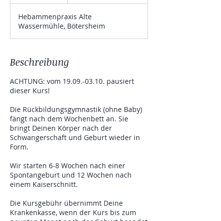
e
e
Hebammenpraxis Alte
n
Wassermühle, Bötersheim
d
e
t
Beschreibung
ACHTUNG: vom 19.09.-03.10. pausiert
dieser Kurs!
Die Rückbildungsgymnastik (ohne Baby)
fängt nach dem Wochenbett an. Sie
bringt Deinen Körper nach der
Schwangerschaft und Geburt wieder in
Form.
Wir starten 6-8 Wochen nach einer
Spontangeburt und 12 Wochen nach
einem Kaiserschnitt.
Die Kursgebühr übernimmt Deine
Krankenkasse, wenn der Kurs bis zum