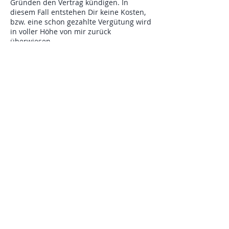
Gründen den Vertrag kündigen. In
diesem Fall entstehen Dir keine Kosten,
bzw. eine schon gezahlte Vergütung wird
in voller Höhe von mir zurück
überwiesen.
Kündigst Du kurzfristiger als 3 Wochen
vor Kursbeginn, musst Du 100% der
Kursgebühren als Stornierungsgebühren
bezahlen.
Im Falle einer Kündigung werde ich die
Zahlung wie o.a. zurück überweisen. Du
verpflichtest Dich, keine Stornierung der
Bank-Lastschrift vorzunehmen. Falls Du
dies dennoch machst, sind die
Stornierungsgebühren der Bank von Dir
zu übernehmen.
Kontaktangaben
04168-918568