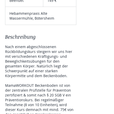
Beendet
B
149 €
e
e
Hebammenpraxis Alte
n
Wassermühle, Bötersheim
d
e
t
Beschreibung
Nach einem abgeschlossenen
Rückbildungskurs steigern wir uns hier
mit verschiedenen Kräftigungs- und
Beweglichkeitsübungen für den
gesamten Körper. Natürlich liegt der
Schwerpunkt auf einer starken
Körpermitte und dem Beckenboden.
MamaWORKOUT Beckenboden ist von
der zentralen Prüfstelle für Prävention
zertifiziert & somit nach § 20 SGB V ein
Präventionskurs. Bei regelmäßiger
Teilnahme (8 von 10 Einheiten), wird
dieser Kurs demnach mit mind. 75€ von