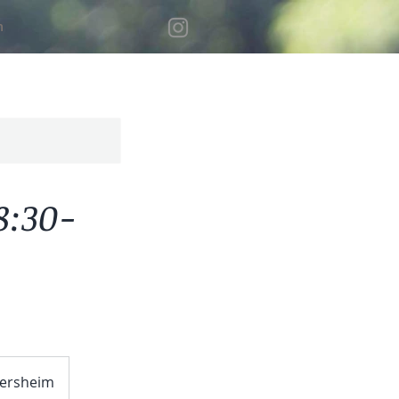
n
:30-
tersheim