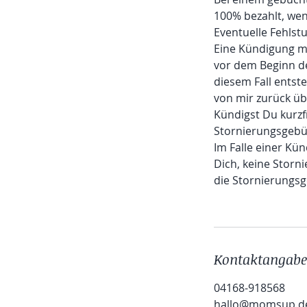
100% bezahlt, we
Eventuelle Fehlst
Eine Kündigung mu
vor dem Beginn d
diesem Fall entst
von mir zurück üb
Kündigst Du kurzf
Stornierungsgebü
Im Falle einer Kü
Dich, keine Storn
die Stornierungs
Kontaktangab
04168-918568
hallo@momsup.d