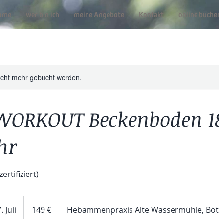
ome
wer bin ich
meine Angebote
Kontakt
online buche
icht mehr gebucht werden.
RKOUT Beckenboden 18
hr
ertifiziert)
149
Euro
 Juli
B
149 €
Hebammenpraxis Alte Wassermühle, Bö