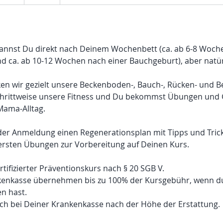
e
g
o
n
kannst Du direkt nach Deinem Wochenbett (ca. ab 6-8 Woch
n
 ca. ab 10-12 Wochen nach einer Bauchgeburt), aber natür
e
n
rken wir gezielt unsere Beckenboden-, Bauch-, Rücken- und 
a
chrittweise unsere Fitness und Du bekommst Übungen und 
m
Mama-Alltag.
:
7
der Anmeldung einen Regenerationsplan mit Tipps und Trick
.
rsten Übungen zur Vorbereitung auf Deinen Kurs.
J
u
ertifizierter Präventionskurs nach § 20 SGB V.
l
kenkasse übernehmen bis zu 100% der Kursgebühr, wenn d
i
n hast.
ich bei Deiner Krankenkasse nach der Höhe der Erstattung.