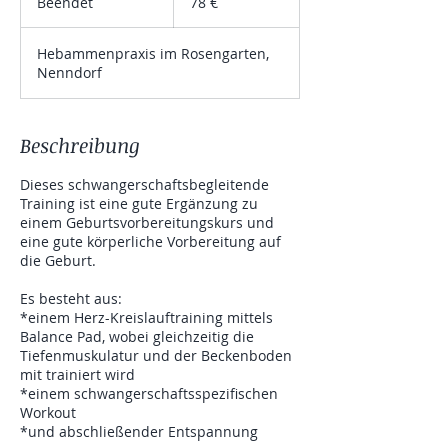
Beendet
B
78 €
e
e
Hebammenpraxis im Rosengarten,
n
Nenndorf
d
e
t
Beschreibung
Dieses schwangerschaftsbegleitende
Training ist eine gute Ergänzung zu
einem Geburtsvorbereitungskurs und
eine gute körperliche Vorbereitung auf
die Geburt.
Es besteht aus:
*einem Herz-Kreislauftraining mittels
Balance Pad, wobei gleichzeitig die
Tiefenmuskulatur und der Beckenboden
mit trainiert wird
*einem schwangerschaftsspezifischen
Workout
*und abschließender Entspannung