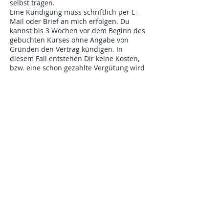
selbst tragen.
Eine Kündigung muss schriftlich per E-
Mail oder Brief an mich erfolgen. Du
kannst bis 3 Wochen vor dem Beginn des
gebuchten Kurses ohne Angabe von
Gründen den Vertrag kündigen. In
diesem Fall entstehen Dir keine Kosten,
bzw. eine schon gezahlte Vergütung wird
in voller Höhe von mir zurück
überwiesen.
Kündigst Du kurzfristiger als 3 Wochen
vor Kursbeginn, musst Du 100% der
Kursgebühren als Stornierungsgebühren
bezahlen.
Im Falle einer Kündigung werde ich die
Zahlung wie o.a. zurück überweisen. Du
verpflichtest Dich, keine Stornierung der
Bank-Lastschrift vorzunehmen. Falls Du
dies dennoch machst, sind die
Stornierungsgebühren der Bank von Dir
zu übernehmen.