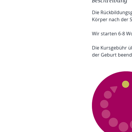
Beschreibung
d
Die Rückbildungs
e
Körper nach der 
t
Wir starten 6-8 
Die Kursgebühr ü
der Geburt beend