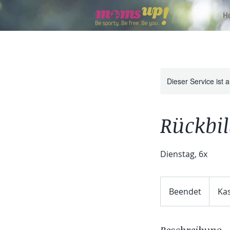
H
Dieser Service ist 
Rückbi
Dienstag, 6x
Kassenl
Beendet
B
Ka
e
e
n