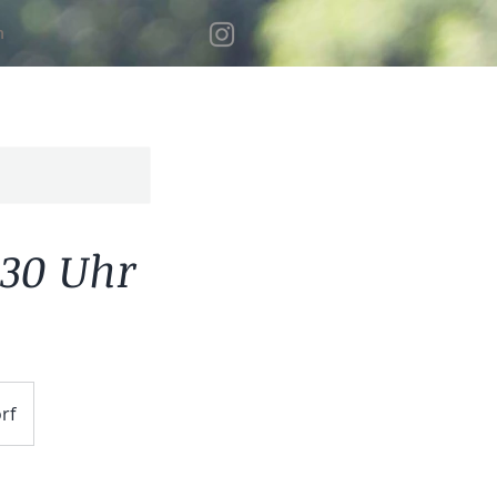
n
:30 Uhr
rf