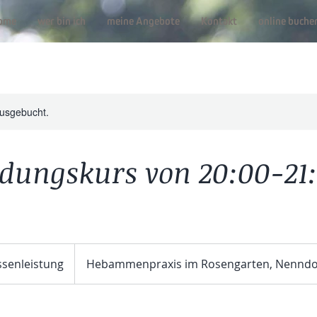
ome
wer bin ich
meine Angebote
Kontakt
online buche
ausgebucht.
ldungskurs von 20:00-21
eistung
ssenleistung
Hebammenpraxis im Rosengarten, Nenndo